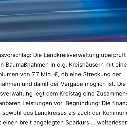
svorschlag: Die Landkreisverwaltung überprüft
en Baumaßnahmen in o.g. Kreishäusern mit ein
lumen von 7,7 Mio. €, ob eine Streckung der
ahmen und damit der Vergabe möglich ist. Die
isverwaltung legt dem Kreistag eine Zusammens
anbaren Leistungen vor. Begründung: Die finanz
on sowohl des Landkreises als auch der Kommun
Änderungsa
t einen breit angelegten Sparkurs.…
weiterlese