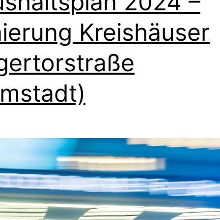
shaltsplan 2024 –
ierung Kreishäuser
gertorstraße
mstadt)