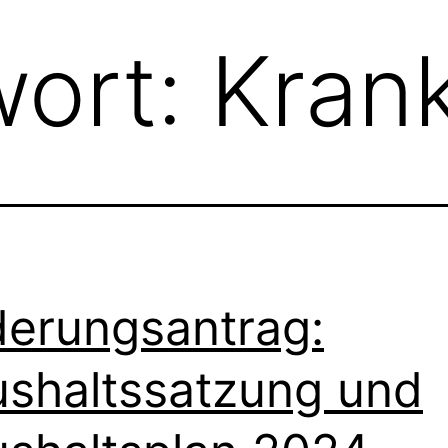
wort:
Kran
erungsantrag:
shaltssatzung und