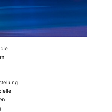
 die
em
tellung
ielle
en
ntrag:
n