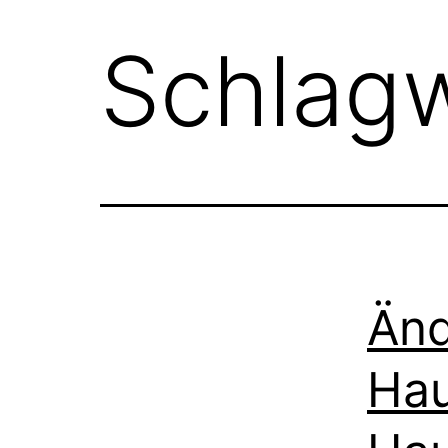
Schlag
Änd
Hau