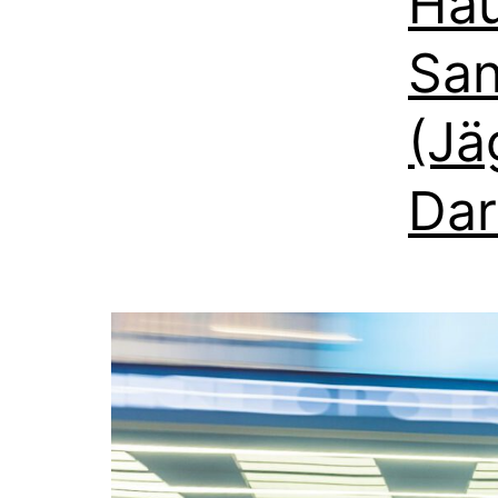
Hau
San
(Jä
Dar