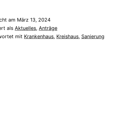
Haushaltss
und
icht am
März 13, 2024
Haushaltsp
ert als
Aktuelles
,
Anträge
2024
wortet mit
Krankenhaus
,
Kreishaus
,
Sanierung
–
Sanierung
Kreishäuse
(Jägertors
Darmstadt)