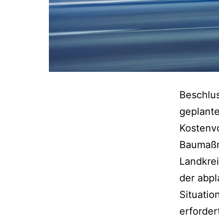
Beschlus
geplant
Kostenvo
Baumaßn
Landkre
der abpl
Situati
erforder