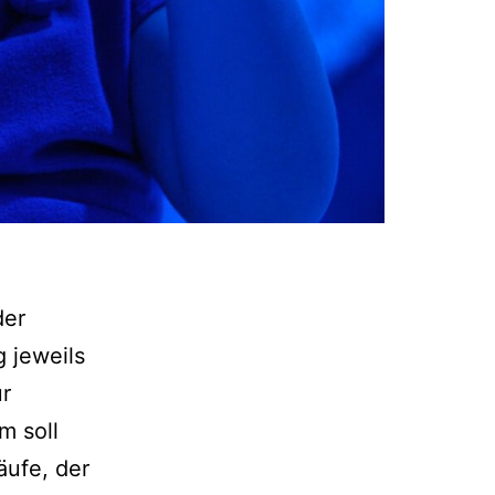
der
 jeweils
ur
m soll
äufe, der