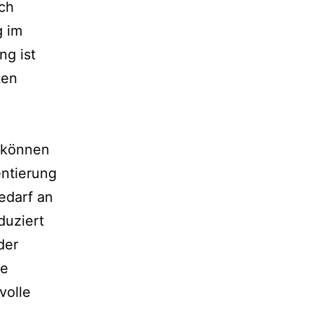
ch
g im
ng ist
ten
g können
entierung
edarf an
duziert
der
ne
volle