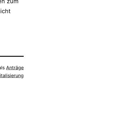
nen zum
icht
als
Anträge
italisierung