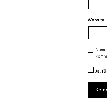
Website
Name,
Komme
Ja, fü