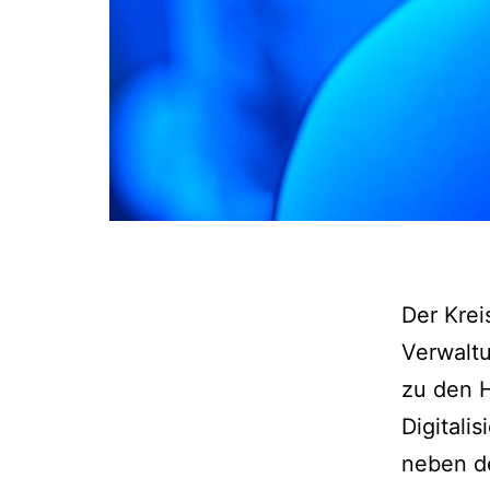
Der Krei
Verwaltu
zu den H
Digitali
neben de