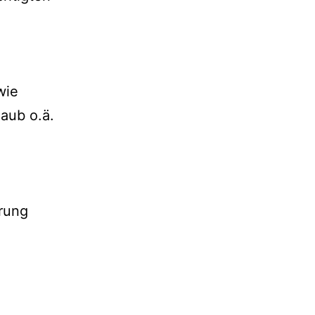
wie
laub o.ä.
erung