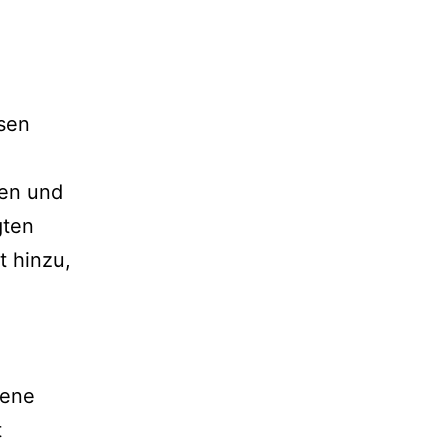
sen
sen und
gten
t hinzu,
gene
t