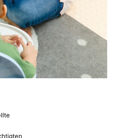
llte
htigten