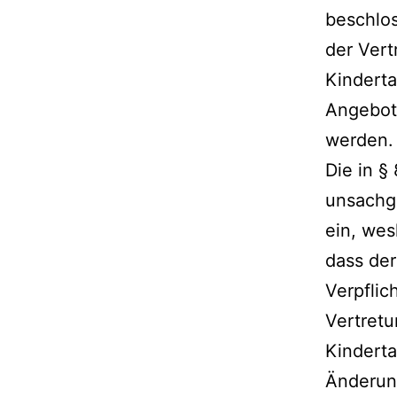
beschlo
der Vert
Kindert
Angebot
werden.
Die in 
unsachge
ein, wes
dass der
Verpflic
Vertretu
Kindert
Änderung