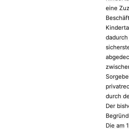
eine Zu
Beschäft
Kindert
dadurch 
sicherst
abgedeck
zwische
Sorgebe
privatre
durch d
Der bish
Begründ
Die am 