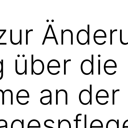
zur Änder
 über die
me an der
agespflege