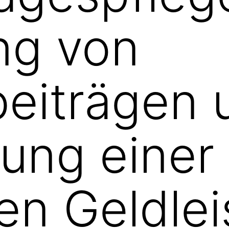
ng von
eiträgen 
ung einer
en Geldle