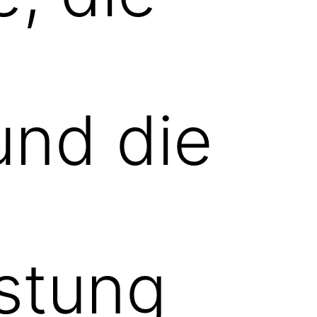
und die
istung