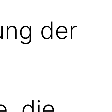
ung der
, die